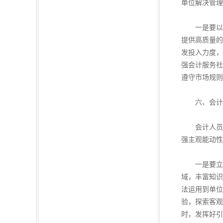
单位解决管理
一是要以《
提供高质量的
发投入力度，
强会计服务社
遵守市场规则
六、会计人
会计人员是
强主观能动性
一是要立足
域，丰富知识
法运用到单位
验，探索客观
时，发挥好引