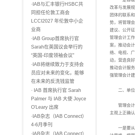
·
IAB与汇丰银行HSBC共
改革与发展规
同担任伦敦工商会
团体的联系和
LCCI2027 年伦敦中小企
势，将管理会
业商
建议、公开征
管理会计工作
·
IAB Group首席执行官
案，推动会计
Sarah在英国议会举行的
络、电视、广
“英国-印度领袖会议”
动，营造良好
·
IAB将继续致力于支持会
推动会计服务
员应对未来的变化，能够
强管理会计建
在未来的反洗钱监管
·
IAB 首席执行官 Sarah
二、单位要
Palmer 与 IAB 大使 Joyce
管理会计主
O'Leary 出席
主观上正确认
·
IAB杂志（IAB Connect）
4-6月季刊
一是要从单
·
IAB杂志（IAB Connect）