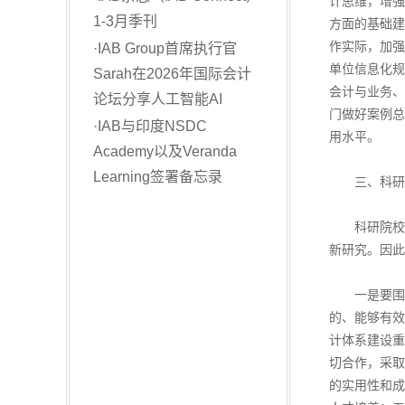
计思维，增强
1-3月季刊
方面的基础建
作实际，加强
·
IAB Group首席执行官
单位信息化规
Sarah在2026年国际会计
会计与业务、
论坛分享人工智能AI
门做好案例总
·
IAB与印度NSDC
用水平。
Academy以及Veranda
Learning签署备忘录
三、科研院
科研院校集
新研究。因此
一是要围绕
的、能够有效
计体系建设重
切合作，采取
的实用性和成