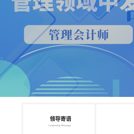
领导寄语
Leadership Message