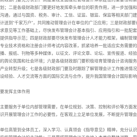
划；二是各级财政部门要更好地发挥牵头单位的职责作用，进一步加强和
沟通，通过与国资、税务、审计、工信、证监、银监、保监等相关部门建
计送到“千家万户”，共同推动管理会计在单位的广泛应用；三是财政部
求意见等工作基础上，尽快发布管理会计基本指引、应用指引和一批配套
提供指导示范；四是财政部要尽快发布管理会计人才能力框架，编制管理
专业技术资格和注册会计师考试内容改革，抓紧培养一批适应实务需要的
播、报纸、刊物等多种媒体，以征文、评论文章、论坛、宣传报道、经验
的舆论氛围和社会环境；六是各级财政部门要积极培育管理会计咨询服务
产业转型升级；七是各级财政部门要及时跟踪了解管理会计工作推进情况
设经验、人才交流等方面的国际交流与合作，提升我国管理会计国际影响
发挥主体作用
要服务于单位内部管理需要，在单位规划、决策、控制和评价等方面发
识开展管理会计工作的必要性，在客观上立足单位发展，不断提升管理会
位高管到全体员工，深入学习、认真领会《指导意见》精神，充分认识