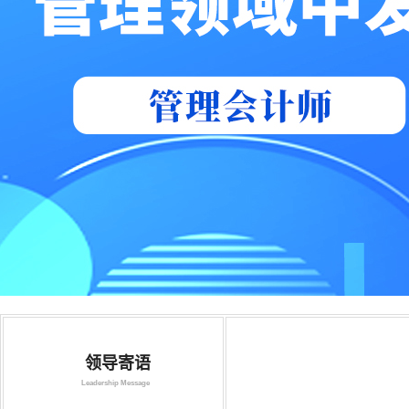
领导寄语
Leadership Message