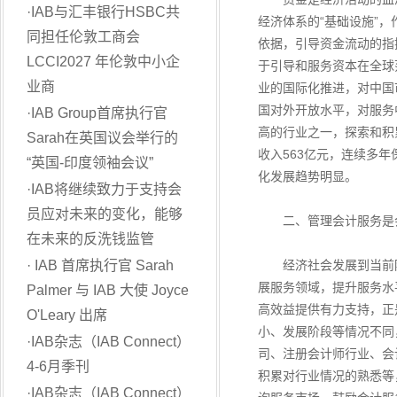
·
IAB与汇丰银行HSBC共
经济体系的“基础设施”
同担任伦敦工商会
依据，引导资金流动的指
LCCI2027 年伦敦中小企
于引导和服务资本在全球
业商
业的国际化推进，对中国
国对外开放水平，对服务
·
IAB Group首席执行官
高的行业之一，探索和积
Sarah在英国议会举行的
收入563亿元，连续多
“英国-印度领袖会议”
化发展趋势明显。
·
IAB将继续致力于支持会
员应对未来的变化，能够
二、管理会计服务是会
在未来的反洗钱监管
·
IAB 首席执行官 Sarah
经济社会发展到当前阶
展服务领域，提升服务水
Palmer 与 IAB 大使 Joyce
高效益提供有力支持，正
O'Leary 出席
小、发展阶段等情况不同
·
IAB杂志（IAB Connect）
司、注册会计师行业、会
4-6月季刊
积累对行业情况的熟悉等
·
IAB杂志（IAB Connect）