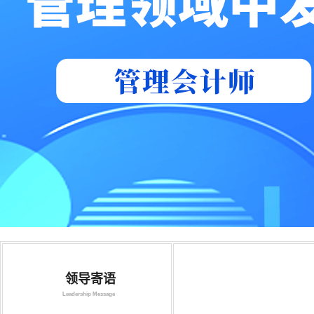
领导寄语
Leadership Message