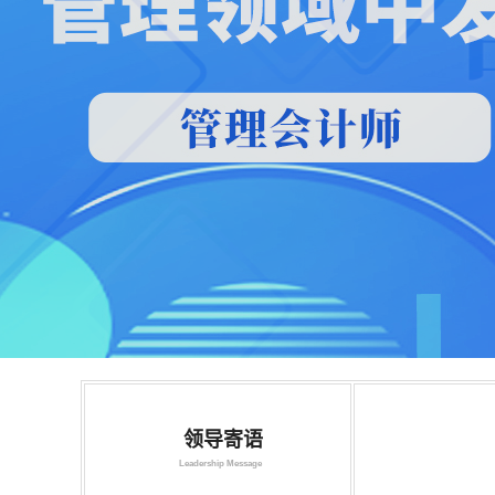
领导寄语
Leadership Message