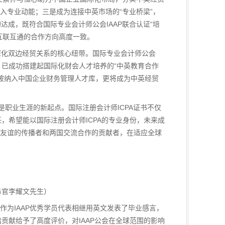
入专业动能；三是成为连接中英市场的“专业桥梁”，
命的达成，既符合国际专业会计师公会IAAP联合认证“培
互联互通的合作方向高度一致。
流是深化双边经贸关系的核心纽带。国际专业会计师公会
，已成功搭建起国际化财会人才培养的“中英教育合作
仅将被纳入中国企业财务管理人才库，更将成为中英经贸
成，是职业生涯的新起点。国际注册会计师ICPA证书不仅
，希望能以国际注册会计师ICPA的专业身份，未来成
友谊的传播者和两国交流合作的贡献者，在适应全球
务官李耀文先生）
为IAAP优秀学员代表相继用英文发表了毕业感言，
贡献给予了高度评价，对IAAP公会在全球范围的影响