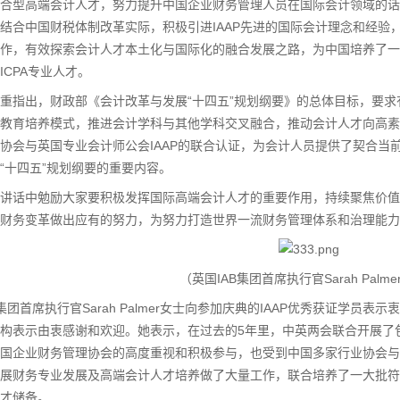
合型高端会计人才，努力提升中国企业财务管理人员在国际会计领域的话语
结合中国财税体制改革实际，积极引进IAAP先进的国际会计理念和经验
作，有效探索会计人才本土化与国际化的融合发展之路，为中国培养了一
ICPA专业人才。
指出，财政部《会计改革与发展“十四五”规划纲要》的总体目标，要求
教育培养模式，推进会计学科与其他学科交叉融合，推动会计人才向高素
协会与英国专业会计师公会IAAP的联合认证，为会计人员提供了契合当
“十四五”规划纲要的重要内容。
话中勉励大家要积极发挥国际高端会计人才的重要作用，持续聚焦价值
财务变革做出应有的努力，为努力打造世界一流财务管理体系和治理能力
（英国IAB集团首席执行官Sarah Palm
团首席执行官Sarah Palmer女士向参加庆典的IAAP优秀获证学员表
构表示由衷感谢和欢迎。她表示，在过去的5年里，中英两会联合开展了包
国企业财务管理协会的高度重视和积极参与，也受到中国多家行业协会与
展财务专业发展及高端会计人才培养做了大量工作，联合培养了一大批符
才储备。