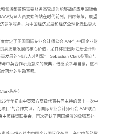
行业和领域都普遍需要财务高管成为能够熟练应用国际会
AAP持证人员要始终站在时代前列，回顾荣耀，展望
济竞争服务，为中国经济发展和经济全球化做出更大
，高度肯定了英国国际专业会计师公会IAAP与中国企业财
贸高质量发展的核心价值，尤其称赞国际注册会计师
“核心人才引擎”。Sebastian Clark参赞向与
程碑与中英合作示范意义的庆典，倍感荣幸与自豪，这不
深度落地的生动写照。
lark先生）
，2025年年初由中英双方高级代表共同主持的第十一次中
项目”的合作共识，而国际专业会计师公会IAAP联合
启中英经贸联委会，再次确认了两国经济的极强互补
是以专业素养与恒心助力中国企业国际化布局，夯实中英经贸