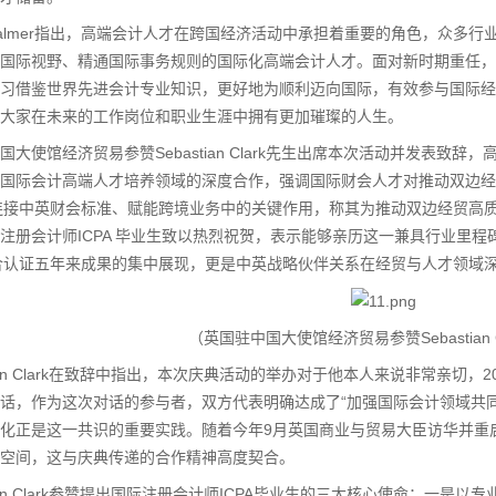
Palmer指出，高端会计人才在跨国经济活动中承担着重要的角色，众多
国际视野、精通国际事务规则的国际化高端会计人才。面对新时期重任，I
习借鉴世界先进会计专业知识，更好地为顺利迈向国际，有效参与国际经
大家在未来的工作岗位和职业生涯中拥有更加璀璨的人生。
使馆经济贸易参赞Sebastian Clark先生出席本次活动并发表致辞
国际会计高端人才培养领域的深度合作，强调国际财会人才对推动双边经
连接中英财会标准、赋能跨境业务中的关键作用，称其为推动双边经贸高质量发展的
注册会计师ICPA 毕业生致以热烈祝贺，表示能够亲历这一兼具行业里
联合认证五年来成果的集中展现，更是中英战略伙伴关系在经贸与人才领域
（英国驻中国大使馆经济贸易参赞Sebastian C
ian Clark在致辞中指出，本次庆典活动的举办对于他本人来说非常亲切
话，作为这次对话的参与者，双方代表明确达成了“加强国际会计领域共同
化正是这一共识的重要实践。随着今年9月英国商业与贸易大臣访华并重
空间，这与庆典传递的合作精神高度契合。
ian Clark参赞提出国际注册会计师ICPA毕业生的三大核心使命：一