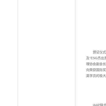
颁证仪式后I
及“ESG杰
理协会副会长兼
向荣获国际奖
英学员的极大
IAAP联合