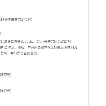
合认证5周年庆典启动仪式）
式）
参赞Sebastian Clark先生共同启动庆祝
人心的神圣时刻。随后，中英两会领导在全场瞩目下共同为
专属奖牌，并与学员合影留念。
国际荣誉）
国际荣誉）