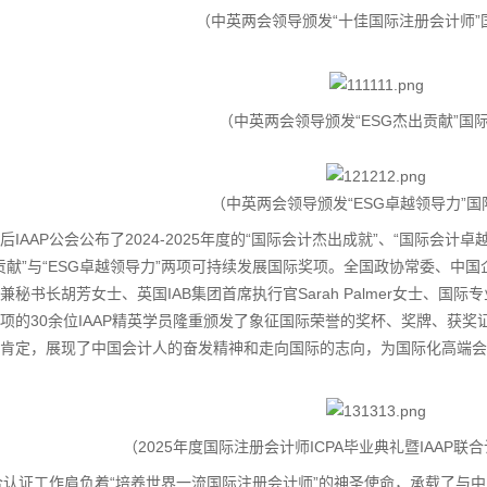
（中英两会领导颁发“十佳国际注册会计师”
（中英两会领导颁发“ESG杰出贡献”国
（中英两会领导颁发“ESG卓越领导力”国
AAP公会公布了2024-2025年度的“国际会计杰出成就”、“国际会计
出贡献”与“ESG卓越领导力”两项可持续发展国际奖项。全国政协常委、
秘书长胡芳女士、英国IAB集团首席执行官Sarah Palmer女士、国际专业会
项的30余位IAAP精英学员隆重颁发了象征国际荣誉的奖杯、奖牌、获奖
肯定，展现了中国会计人的奋发精神和走向国际的志向，为国际化高端会
（2025年度国际注册会计师ICPA毕业典礼暨IAAP联
认证工作肩负着“培养世界一流国际注册会计师”的神圣使命，承载了与