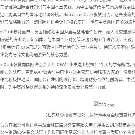
二是融通国际会计知识与中国本土实践，为中国经济改革与高质量发展注
、更具韧性的国际化经济环境。Sebastian Clark参赞强调，这些使
野与战略能力的一流国际注册会计师”核心宗旨，也与中英两国在多领域
ian Clark参赞重申，英国始终视中国为重要战略合作伙伴，而人才交
英国权威的专业会计师团体，与中国企业财务管理协会的五年联合认证实践
际注册会计师ICPA已成为国际企业互信合作的“专业名片”，持证人员不
业能力与跨文化沟通素养的核心力量。
ian Clark参赞向国际注册会计师ICPA毕业生送上祝福：“今天的学有所
能力的认可，更是IAAP公会与中国企业财务管理协会赋予大家的一份责任
作的积极推动者、国际会计准则的践行者、跨境财务合作的创新者、中英
时，为中英战略伙伴关系的持续深化贡献专业智慧与力量。”
（柏克环球投资有限公司执行董事及全球首席财
资有限公司执行董事及全球首席财务官李耀文与万洋集团副总裁宋素琴作
会在推动IAAP联合认证工作和国际化高端会计人才培养事业发展中的杰出