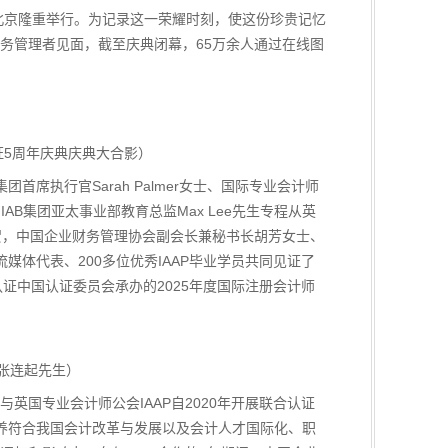
典在北京隆重举行。为记录这一荣耀时刻，使这份珍贵记忆
务管理者见面，截至庆典闭幕，65万余人通过在线图
认证5周年庆典庆典大合影）
执行官Sarah Palmer女士、国际专业会计师
h先生、IAB集团亚太事业部教育总监Max Lee先生专程从英
到场致贺，中国企业财务管理协会副会长兼秘书长胡芳女士、
主流媒体代表、200多位优秀IAAP毕业学员共同见证了
证中国认证委员会承办的2025年度国际注册会计师
张连起先生）
国专业会计师公会IAAP自2020年开展联合认证
养符合我国会计改革与发展以及会计人才国际化、职