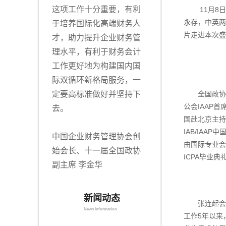
这项工作十分重要，有利
11月8日，
永存，中英两
于培养国际化高端财务人
片走进本次盛
才，助力提升企业财务管
理水平，有利于财务会计
工作更好地为构建国内国
际双循环新格局服务，一
全国政协常委
定要高标准做好并坚持下
公会IAAP首席
去。
国赴北京主持
IAB/IAA
中国企业财务管理协会创
由国际专业会
始会长、十一届全国政协
ICPA毕业典
副主席 李金华
新闻动态
张连起会长代
News Information
工作5年以来