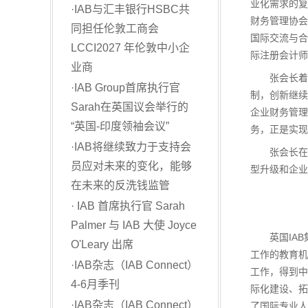
业化需求的复
·
IAB与汇丰银行HSBC共
财务管理协会
同担任伦敦工商会
国际交流与合
LCCI2027 年伦敦中小企
际注册会计师
业商
张会长着重
·
IAB Group首席执行官
制，创新继续
Sarah在英国议会举行的
企业财务管理
“英国-印度领袖会议”
务，正是实现
·
IAB将继续致力于支持会
张会长在讲
员应对未来的变化，能够
型升级和企业
在未来的反洗钱监管
·
IAB 首席执行官 Sarah
Palmer 与 IAB 大使 Joyce
英国IAB集
O'Leary 出席
工作的教育机
·
IAB杂志（IAB Connect）
工作，得到中
4-6月季刊
际化建设、拓
·
IAB杂志（IAB Connect）
了国际专业人