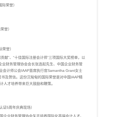
国际荣誉）
际荣誉）
际荣誉）
卓越贡献”、“十佳国际注册会计师”三项国际大奖榜单，以
中国企业财务管理协会会长张连起先生、中国企业财务管
计师公会IAAP首席执行官Samantha Grant女士
证书及贺信。这份沉甸甸的国际荣誉是对中国IAAP精
计人才培养带来巨大鼓励和鞭策。
合认证5周年庆典现场）
中国企业财务管理协会矢志培养国际化高端会计人才、