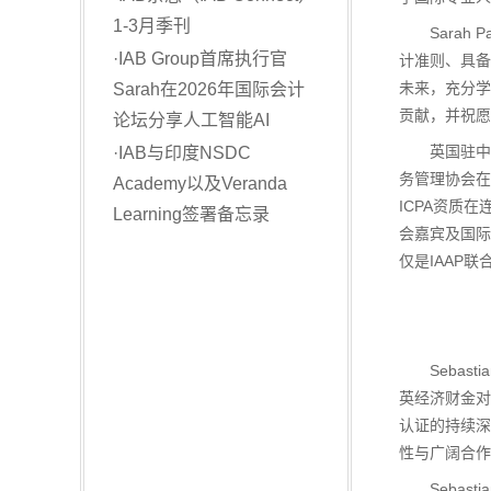
1-3月季刊
Sarah 
·
IAB Group首席执行官
计准则、具备
未来，充分学
Sarah在2026年国际会计
贡献，并祝愿
论坛分享人工智能AI
英国驻中国大
·
IAB与印度NSDC
务管理协会在
Academy以及Veranda
ICPA资质在
Learning签署备忘录
会嘉宾及国际
仅是IAAP
Sebast
英经济财金对
认证的持续深
性与广阔合作
Sebast