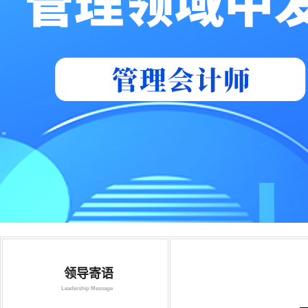
领导寄语
Leadership Message