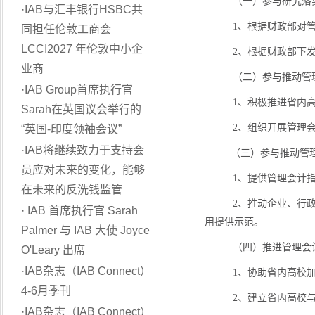
（一）参与研究落
·
IAB与汇丰银行HSBC共
1
、根据财政部对
同担任伦敦工商会
LCCI2027 年伦敦中小企
2
、根据财政部下
业商
（二）参与推动管
·
IAB Group首席执行官
1
、积极推进省内
Sarah在英国议会举行的
2
、组织开展管理
“英国-印度领袖会议”
·
IAB将继续致力于支持会
（三）参与推动管
员应对未来的变化，能够
1
、提供管理会计
在未来的反洗钱监管
2
、推动企业、行
·
IAB 首席执行官 Sarah
用提供示范。
Palmer 与 IAB 大使 Joyce
（四）推进管理会
O'Leary 出席
·
IAB杂志（IAB Connect）
1
、协助省内高校
4-6月季刊
2
、建立省内高校
·
IAB杂志（IAB Connect）