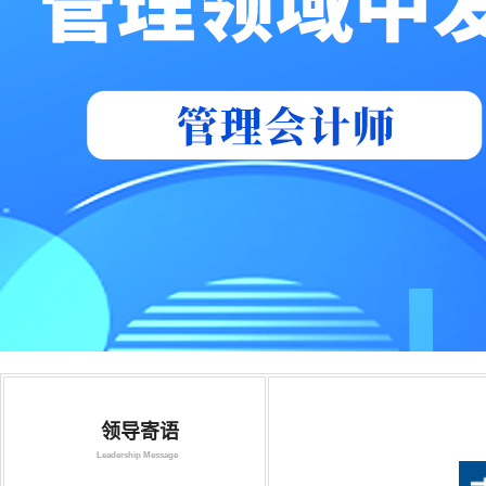
领导寄语
Leadership Message