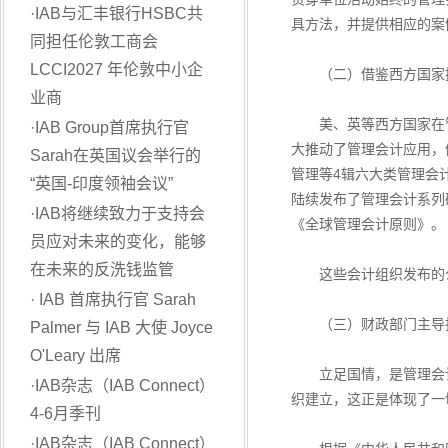
·
IAB与汇丰银行HSBC共
具方法，并提供相应的案
同担任伦敦工商会
LCCI2027 年伦敦中小企
（二）借鉴西方国家推
业商
美、英等西方国家在管
·
IAB Group首席执行官
大推动了管理会计应用，
Sarah在英国议会举行的
管理等4辑六大类管理会
“英国-印度领袖会议”
陆续发布了管理会计系列
·
IAB将继续致力于支持会
《全球管理会计原则》。
员应对未来的变化，能够
在未来的反洗钱监管
这些会计组织发布的公
·
IAB 首席执行官 Sarah
（三）财政部门主导指
Palmer 与 IAB 大使 Joyce
O'Leary 出席
立足国情，是管理会计
·
IAB杂志（IAB Connect）
织建立，这正是体现了一
4-6月季刊
·
IAB杂志（IAB Connect）