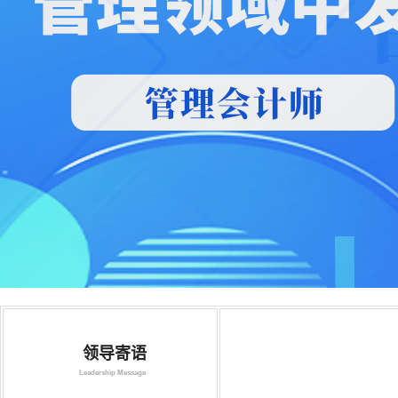
领导寄语
Leadership Message