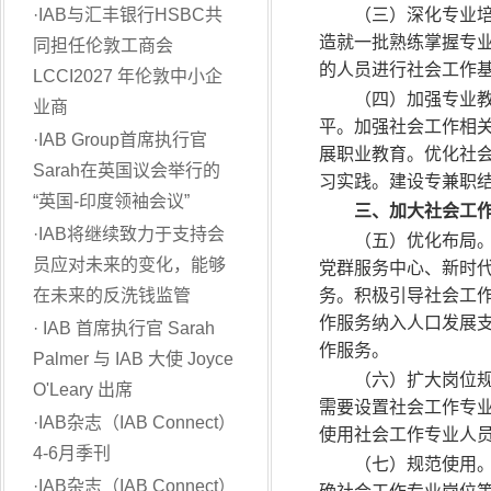
·
IAB与汇丰银行HSBC共
（三）深化专业
造就一批熟练掌握专
同担任伦敦工商会
的人员进行社会工作
LCCI2027 年伦敦中小企
（四）加强专业
业商
平。加强社会工作相
·
IAB Group首席执行官
展职业教育。优化社
Sarah在英国议会举行的
习实践。建设专兼职
“英国-印度领袖会议”
三、加大社会工
·
IAB将继续致力于支持会
（五）优化布局
员应对未来的变化，能够
党群服务中心、新时
在未来的反洗钱监管
务。积极引导社会工
作服务纳入人口发展
·
IAB 首席执行官 Sarah
作服务。
Palmer 与 IAB 大使 Joyce
（六）扩大岗位
O'Leary 出席
需要设置社会工作专
·
IAB杂志（IAB Connect）
使用社会工作专业人
4-6月季刊
（七）规范使用
·
IAB杂志（IAB Connect）