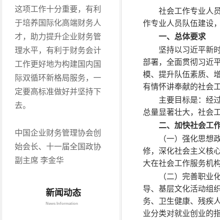
这项工作十分重要，有利
社会工作专业人
于培养国际化高端财务人
作专业人员队伍建设
才，助力提升企业财务管
一、总体要求
坚持以习近平新
理水平，有利于财务会计
部署，全面贯彻习近
工作更好地为构建国内国
模、提升队伍素质、
际双循环新格局服务，一
有情怀讲奉献的社会
定要高标准做好并坚持下
主要目标是：经
去。
总量显著壮大，社会
二、加快社会工
中国企业财务管理协会创
（一）强化思想
始会长、十一届全国政协
修，深化社会主义核
副主席 李金华
大在社会工作服务机
（二）完善职业
导、基层文化活动组
新闻动态
务、卫生健康、残疾
News Information
业分类对就业创业的