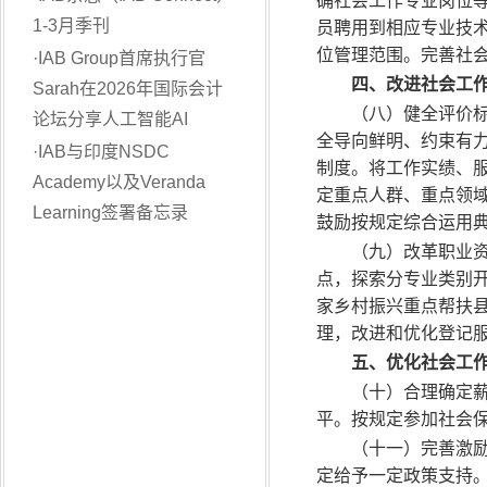
确社会工作专业岗位
1-3月季刊
员聘用到相应专业技
位管理范围。完善社
·
IAB Group首席执行官
四、改进社会工
Sarah在2026年国际会计
（八）健全评价
论坛分享人工智能AI
全导向鲜明、约束有
·
IAB与印度NSDC
制度。将工作实绩、
Academy以及Veranda
定重点人群、重点领
Learning签署备忘录
鼓励按规定综合运用
（九）改革职业
点，探索分专业类别
家乡村振兴重点帮扶
理，改进和优化登记
五、优化社会工
（十）合理确定
平。按规定参加社会
（十一）完善激
定给予一定政策支持