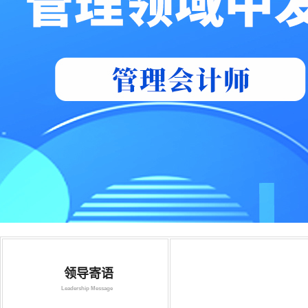
领导寄语
Leadership Message